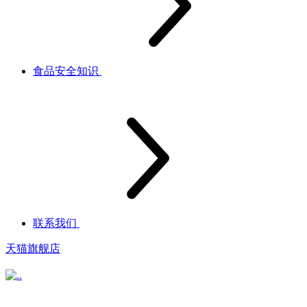
食品安全知识
联系我们
天猫旗舰店