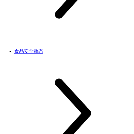
食品安全动态