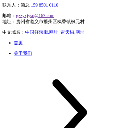
联系人：简总
159 8501 0110
邮箱：
gzzyxjysp@163.com
地址：贵州省遵义市播州区枫香镇枫元村
中文域名：
中国好辣椒.网址
雷天椒.网址
首页
关于我们