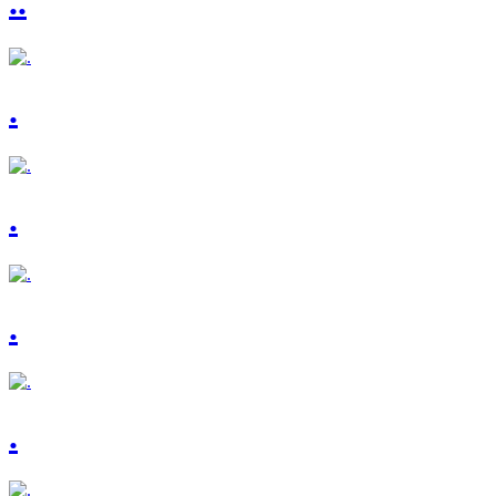
..
.
.
.
.