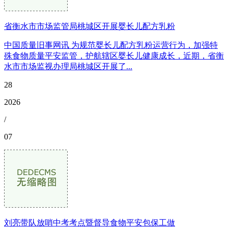
省衡水市市场监管局桃城区开展婴长儿配方乳粉
中国质量旧事网讯 为规范婴长儿配方乳粉运营行为，加强特
殊食物质量平安监管，护航辖区婴长儿健康成长，近期，省衡
水市市场监视办理局桃城区开展了...
28
2026
/
07
刘亮带队放哨中考考点暨督导食物平安包保工做