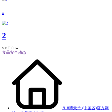
.
2
scroll down
食品安全动态
918博天堂·(中国区)官方网