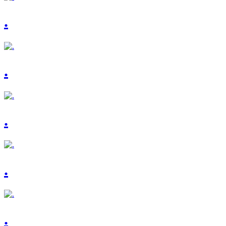
.
.
.
.
.