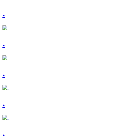
.
.
.
.
.