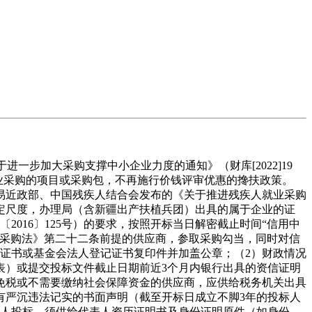
一步加大采购支撑中小企业力度的通知》（财库[2022]19
业采购的项目或采购包，不再施行价钱评审优惠的搀扶政策。
易近政部、中国残疾人结合会发布的《关于推进残疾人就业采购
定尺度，办理局（含新疆出产扶植兵团）出具的属于企业的证
016〕125号）的要求，按照开标当日解密截止时间“信用中
国采购法》第二十二条前提的供应商，参取采购勾当，同时对信
证书或基金会法人登记证书复印件并加盖公章；（2）财政情况
报表）或提交投标文件截止日期前近3个月内银行出具的资信证明
法免税或不需要缴纳社会保障资金的供应商，应供给税务机关出具
有严沉违法记实的书面声明（截至开标日成立不脚3年的投标人
表人投标，须供给代表人资历证明书及身份证明原件（如身份