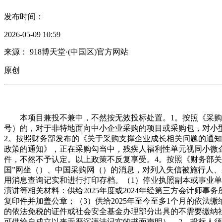
发布时间：
2026-05-09 10:59
来源： 918博天堂·(中国区)官方网站
原创
本项目兼投不兼中，不然按无效投标处置。1。按照《采购推进中
号）的，对于非特地面向中小企业采购的项目或采购包，对小
2。按照财务部发布的《关于采购支撑企业成长相关问题的通
政策的通知》，正在采购勾当中，残疾人福利性单元视同小微
件，不然不予认定。以上政策不反复享受。4。按照《财务部关于
国”网坐（）、中国采购网（）的消息，对列入失信被施行人
用消息查询记实和进行打印存档。（1）停业执照副本或事业
演讲等相关材料：供给2025年度或2024年经第三方会计师
复印件并加盖公章；（3）供给2025年至今至多1个月的依
的依法免税的证件或社会安全基金办理部分出具的不需要缴纳社
可供给自成立以来无严沉违法记实的书面声明）。2。投标人