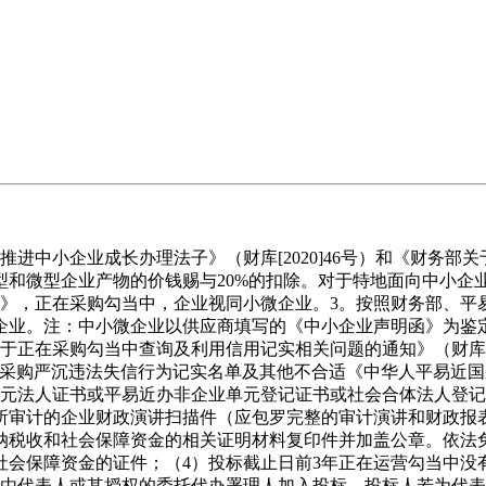
小企业成长办理法子》（财库[2020]46号）和《财务部关于进
型和微型企业产物的价钱赐与20%的扣除。对于特地面向中小企
知》，正在采购勾当中，企业视同小微企业。3。按照财务部、平
企业。注：中小微企业以供应商填写的《中小企业声明函》为鉴
正在采购勾当中查询及利用信用记实相关问题的通知》（财库〔2
、采购严沉违法失信行为记实名单及其他不合适《中华人平易近
单元法人证书或平易近办非企业单元登记证书或社会合体法人登记
事务所审计的企业财政演讲扫描件（应包罗完整的审计演讲和财政
法缴纳税收和社会保障资金的相关证明材料复印件并加盖公章。依
会保障资金的证件；（4）投标截止日前3年正在运营勾当中没
须由代表人或其授权的委托代办署理人加入投标。投标人若为代