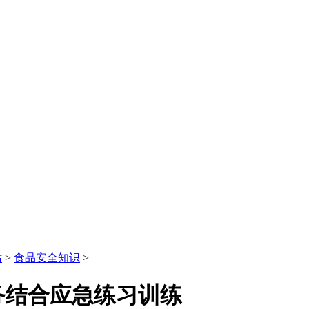
站
>
食品安全知识
>
务结合应急练习训练