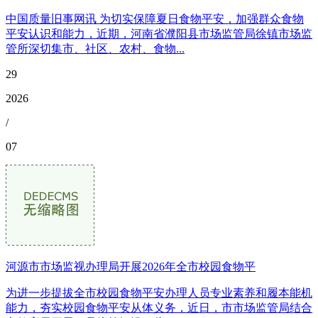
中国质量旧事网讯 为切实保障夏日食物平安，加强群众食物
平安认识和能力，近期，河南省濮阳县市场监管局徐镇市场监
管所深切集市、社区、农村、食物...
29
2026
/
07
河源市市场监视办理局开展2026年全市校园食物平
为进一步提拔全市校园食物平安办理人员专业素养和履本能机
能力，夯实校园食物平安从体义务，近日，市市场监管局结合