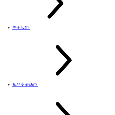
关于我们
食品安全动态