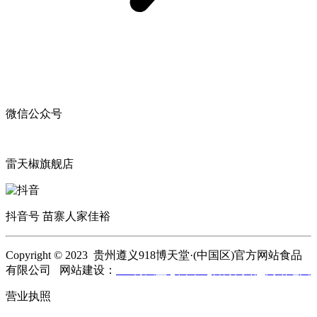
微信公众号
雷天椒旗舰店
抖音号 苗寨人家佳裕
Copyright © 2023 贵州遵义918博天堂·(中国区)官方网站食品
有限公司 网站建设：
918博天堂·(中国区)官方网站
网站地图
营业执照