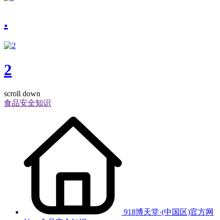
.
2
scroll down
食品安全知识
918博天堂·(中国区)官方网