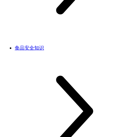
食品安全知识