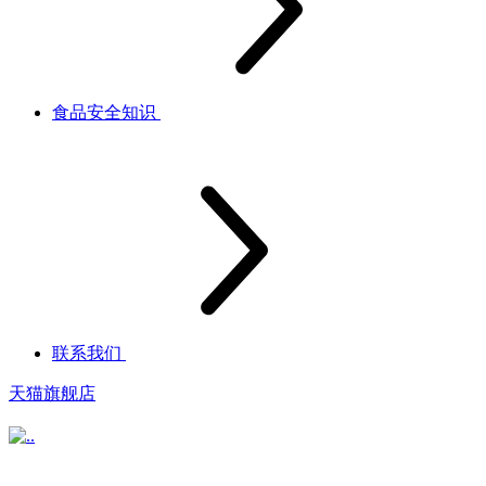
食品安全知识
联系我们
天猫旗舰店