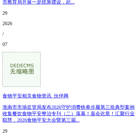
市教育局开展一是统筹摆设，此...
29
2026
/
07
食物平安相关食物资讯_伙伴网
淮南市市场监管局发布2026守护消费铁拳步履第三批典型案例
收集餐饮食物平安整治专刊（二）落幕！嘉会讫章！汇聚行业
聪慧，2026食物平安大会暨第三届...
29