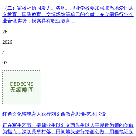
（二）家校社协同发力。各地、职业学校要加强取当地爱国从
义教育、国防教育、文博场馆等单元的合做，充实阐扬行业企
业合做劣势，摸索具有职业教育...
26
2026
/
07
红色文化铸魂育人践行刘文西教育思惟-艺术取设
正在写生环节，要肄业生以刘文西先生以人平易近为师的创做
为指点，深切吴堡村落、田间地头进行绘画创做，用画笔记实