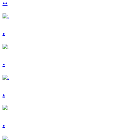
..
.
.
.
.