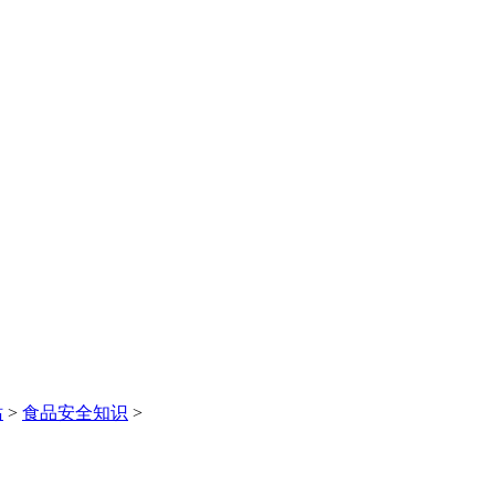
站
>
食品安全知识
>