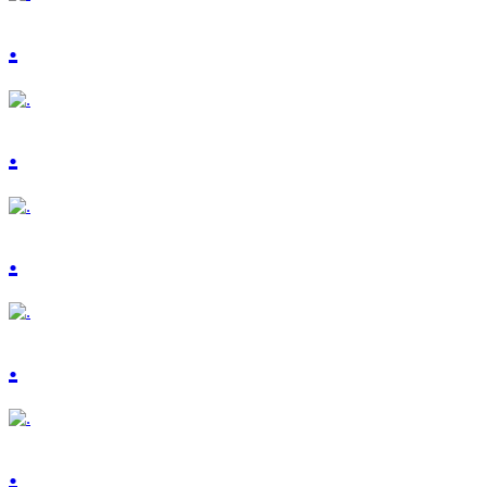
.
.
.
.
.