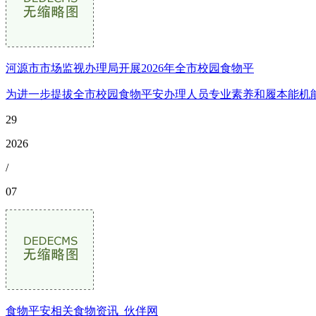
河源市市场监视办理局开展2026年全市校园食物平
为进一步提拔全市校园食物平安办理人员专业素养和履本能机能
29
2026
/
07
食物平安相关食物资讯_伙伴网