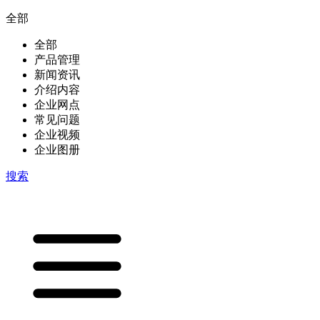
全部
全部
产品管理
新闻资讯
介绍内容
企业网点
常见问题
企业视频
企业图册
搜索