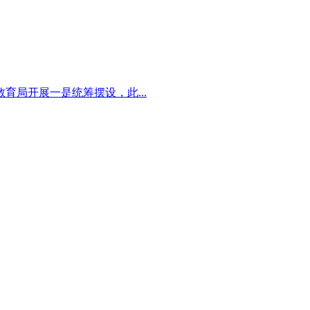
局开展一是统筹摆设，此...