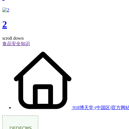
2
scroll down
食品安全知识
918博天堂·(中国区)官方网