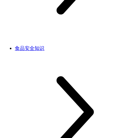
食品安全知识