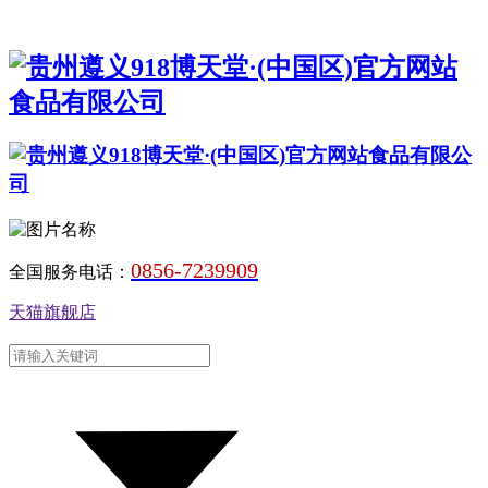
0856-7239909
全国服务电话：
天猫旗舰店