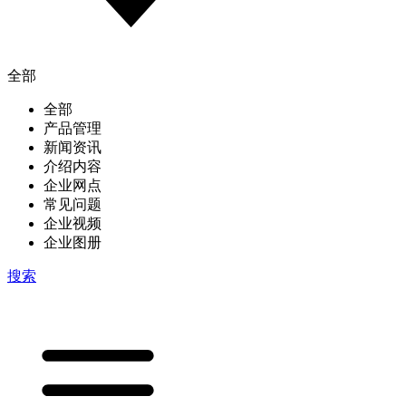
全部
全部
产品管理
新闻资讯
介绍内容
企业网点
常见问题
企业视频
企业图册
搜索