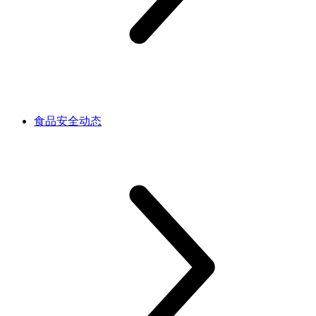
食品安全动态