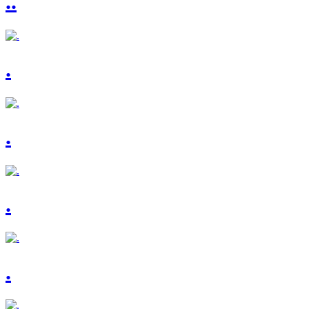
..
.
.
.
.