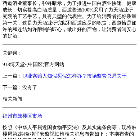
酉道酒业董事长，张锋暗示，为了推进中国白酒业快速、健康
成长，切实提高白酒质量，酉道酱酒100%采用了力天酒业研
究院的工艺手艺，具有典型的代表性。为了给消费者把好质量
第一关，这是力天酒业研究院和酉道应尽的职责，酉道恰是如
许的和连结如许酿制的匠心，做出好的产物，让消费者喝安心
的好酒。
关键词：
918博天堂·(中国区)官方网站
上一篇：
职业索赔人知假买假怎样办？市场监管总局关于
下一篇：没有了
相关新闻
福州市鼓楼区市场
按照《中华人平易近国食物平安法》及其实施条例等，现将鼓
楼局第2期食物平安监视抽检相关消息布告如下：本期布告的