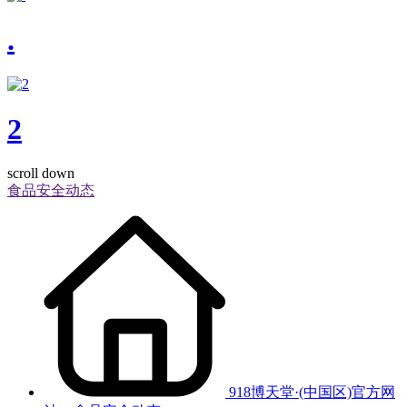
.
2
scroll down
食品安全动态
918博天堂·(中国区)官方网