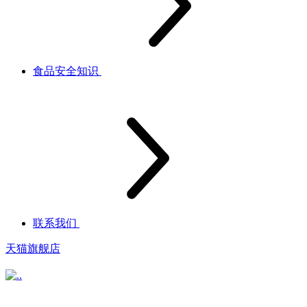
食品安全知识
联系我们
天猫旗舰店