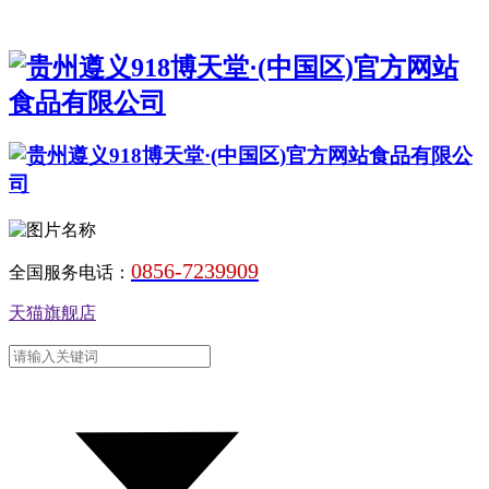
0856-7239909
全国服务电话：
天猫旗舰店