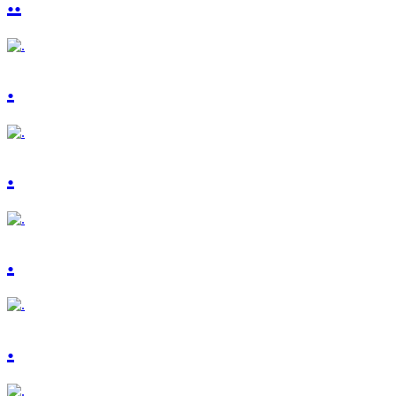
..
.
.
.
.