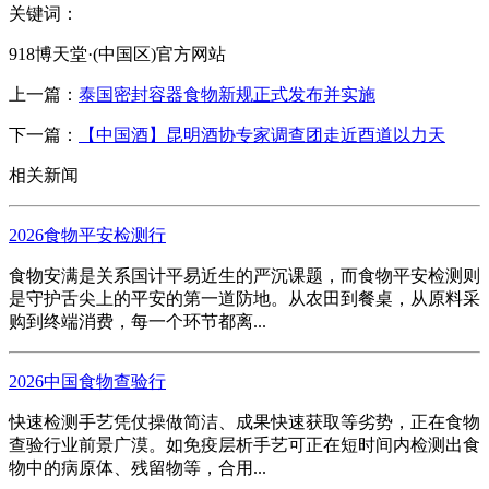
关键词：
918博天堂·(中国区)官方网站
上一篇：
泰国密封容器食物新规正式发布并实施
下一篇：
【中国酒】昆明酒协专家调查团走近酉道以力天
相关新闻
2026食物平安检测行
食物安满是关系国计平易近生的严沉课题，而食物平安检测则
是守护舌尖上的平安的第一道防地。从农田到餐桌，从原料采
购到终端消费，每一个环节都离...
2026中国食物查验行
快速检测手艺凭仗操做简洁、成果快速获取等劣势，正在食物
查验行业前景广漠。如免疫层析手艺可正在短时间内检测出食
物中的病原体、残留物等，合用...