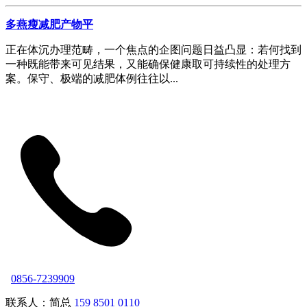
多燕瘦减肥产物平
正在体沉办理范畴，一个焦点的企图问题日益凸显：若何找到
一种既能带来可见结果，又能确保健康取可持续性的处理方
案。保守、极端的减肥体例往往以...
0856-7239909
联系人：简总
159 8501 0110