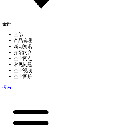
全部
全部
产品管理
新闻资讯
介绍内容
企业网点
常见问题
企业视频
企业图册
搜索