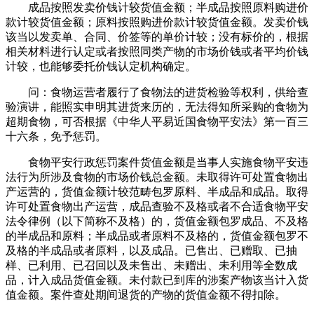
成品按照发卖价钱计较货值金额；半成品按照原料购进价
款计较货值金额；原料按照购进价款计较货值金额。发卖价钱
该当以发卖单、合同、价签等的单价计较；没有标价的，根据
相关材料进行认定或者按照同类产物的市场价钱或者平均价钱
计较，也能够委托价钱认定机构确定。
问：食物运营者履行了食物法的进货检验等权利，供给查
验演讲，能照实申明其进货来历的，无法得知所采购的食物为
超期食物，可否根据《中华人平易近国食物平安法》第一百三
十六条，免予惩罚。
食物平安行政惩罚案件货值金额是当事人实施食物平安违
法行为所涉及食物的市场价钱总金额。未取得许可处置食物出
产运营的，货值金额计较范畴包罗原料、半成品和成品。取得
许可处置食物出产运营，成品查验不及格或者不合适食物平安
法令律例（以下简称不及格）的，货值金额包罗成品、不及格
的半成品和原料；半成品或者原料不及格的，货值金额包罗不
及格的半成品或者原料，以及成品。已售出、已赠取、已抽
样、已利用、已召回以及未售出、未赠出、未利用等全数成
品，计入成品货值金额。未付款已到库的涉案产物该当计入货
值金额。案件查处期间退货的产物的货值金额不得扣除。