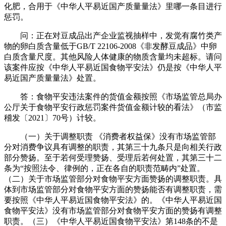
化肥，合用于《中华人平易近国产质量量法》里哪一条目进行
惩罚。
问：正在对豆成品出产企业监视抽样中，发觉有腐竹类产
物的卵白质含量低于GB/T 22106-2008《非发酵豆成品》中卵
白质含量尺度。其他风险人体健康的物质含量均未超标。请问
该案件应按《中华人平易近国食物平安法》仍是按《中华人平
易近国产质量量法》处置。
答：食物平安违法案件的货值金额按照《市场监管总局办
公厅关于食物平安行政惩罚案件货值金额计较的看法》（市监
稽发〔2021〕70号）计较。
（一）关于调整职责 《消费者权益保》没有市场监管部
分对消费争议具有调整的职责，其第三十九条只是向相关行政
部分赞扬。至于若何受理赞扬、受理后若何处置，其第三十二
条为“按照法令、律例的，正在各自的职责范畴内”处置。
（二）关于市场监管部分对食物平安方面赞扬的调整职责。具
体到市场监管部分对食物平安方面的赞扬能否有调整职责，需
要按照《中华人平易近国食物平安法》的。《中华人平易近国
食物平安法》没有市场监管部分对食物平安方面的赞扬有调整
职责。（三）《中华人平易近国食物平安法》第148条的不是