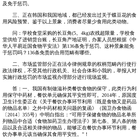
及免于惩罚。
三、正在韩国和我国地域，都已经发出过关于蝶豆花的食
用风险预警。鉴于以上景象，消费者尽量少食用此类动物。
问：学校食堂采购的长豆角(5。4kg)农残超限量，学校食
堂供给了进销货台账，长豆角产地证明，办案人员想根据《中
华人平易近国食物平安法》第136条免于惩罚。这种景象能免
于惩罚吗？136条免责的合用范畴有哪些。
二、市场监管部分正在法令律例规章的权柄范畴内行使行
政法律权，不受其他行政机关、社会合体和小我的，举报人对
实施行政惩罚的市场监视办理部分进行现场监视。
答：一、我国有制做滋补类餐饮食物的保守，此类行为利
用保守中药材，餐饮单元确保其平安性即可。2014年，原国度
卫生计生委正在《关于餐饮办事环节利用〈既是食物又是药品
的物品名单〉之外中药材相关问题的复函》（国卫办食物函
〔2014〕355号）中明白指出：“可用于保健食物的物品名单所
列物品中合适《食物加药卫生办理法子》第七条、第八条的物
品以及合适相关律例的物品，能够正在餐饮办事环节利用，餐
饮办事单元该当确保其食用平安性。”！