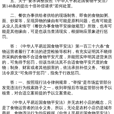
五、关于“要求调整按照《中华人平易近国食物平安法》
第148条的提出十倍补偿请求”若何处置。
二、餐饮办事供给者供给的现场制售、即食的食物如粥、
面、炒菜等，呈现异物的缘由有可能是原料问题，也有可能是
从业人员未恪守《餐饮办事食物平安操做规范》所致，也有可
能是其他缘由，可是也该当查清现实，根据响应景象进行惩
罚。
答：《中华人平易近国食物平安法》第一百三十六条“食
物运营者履行了本法的进货检验等权利，有充实证明其不晓得
所采购的食物不合适食物平安尺度，并能照实申明其进货来历
的，可免得予惩罚，但该当依法其不合适食物平安尺度的食
物；制身、财富或者其他损害的，依法承担补偿义务。”根据
法令原文“可免得于惩罚”，指免于行政惩罚。
答：一、按照现行法令律例规章，“举报”是市场监管部分
发觉违法行为线索路子之一，收到举报后市场监管部分将予以
核查，对合适立案前提的予以立案查处。
《中华人平易近国食物平安法》并无农村小店的概念，只
是了食物运营者的法令义务。所以，无论是农村小店仍是城市
商超，食物违法行为均应根据《中华人平易近国食物平安法》