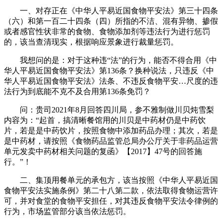
一、对存正在《中华人平易近国食物平安法》第三十四条
（六）和第一百二十四条（四）所指的不洁、混有异物、掺假
或者感官性状非常的食物、食物添加剂等违法行为进行惩罚
的，该当查清现实，根据响应景象进行裁量惩罚。
我想问的是：对于这种违“法”的行为，能否不得合用《中
华人平易近国食物平安法》第136条？换种说法，只违反《中
华人平易近国食物平安法》法条、不违反食物平安…尺度的违
法行为到底能不克不及合用第136条免罚？
问：贵司2021年8月回答四川局，参不雅制做川贝炖雪梨
内容为：“起首，搞清晰餐馆用的川贝是中药材仍是中药饮
片，若是是中药饮片，按照食物中添加药品办理；其次，若是
是中药材，请按照《食物药品监管总局办公厅关于非药品运营
单元发卖中药材相关问题的复函》【2017】47号的回答施
行。”！
二、集顶用餐单元的承包方，该当按照《中华人平易近国
食物平安法实施条例》第二十八第二款，依法取得食物运营许
可，并对食堂的食物平安担任，对其违反食物平安法令律例的
行为，市场监管部分该当依法惩罚。