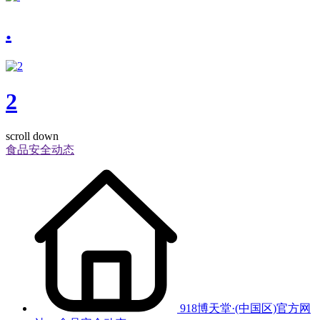
.
2
scroll down
食品安全动态
918博天堂·(中国区)官方网