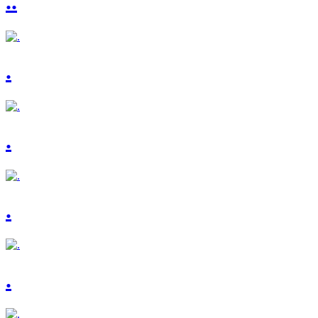
..
.
.
.
.