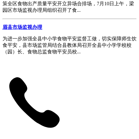
策全区食物出产质量平安开立异场合排场，7月10日上午，梁
园区市场监视办理局组织召开了食...
眉县市场监视办理
为进一步加强全县中小学食物平安监督工做，切实保障师生饮
食平安，县市场监管局结合县教体局召开全县中小学学校校
（园）长、食物总监食物平安员校...