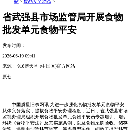
站
>
食品安全动态
>
省武强县市场监管局开展食物
批发单元食物平安
发布时间：
2026-06-19 09:41
来源： 918博天堂·(中国区)官方网站
原创
中国质量旧事网讯 为进一步强化食物批发单元食物平安
从体义务落实，提拔食物平安办理程度，近日，省武强县市场
监视办理局组织开展食物批发单元食物平安员专题培训。培训
环绕《食物平安法》及其实施条例，以及食物采购验收、储存
运输、逃溯办理等环节环节，连系典型案例，细致了批发环节