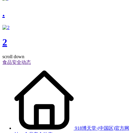
.
2
scroll down
食品安全动态
918博天堂·(中国区)官方网