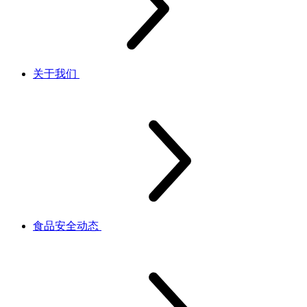
关于我们
食品安全动态