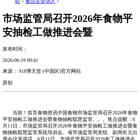
站
>
食品安全动态
>
市场监管局召开2026年食物平
安抽检工做推进会暨
发布时间：
2026-06-19 09:41
来源： 918博天堂·(中国区)官方网站
原创
当前！首页食物资讯中国食物市场监管局召开2026年食物
平安抽检工做推进会暨食物抽检聪慧监管。。。焦点提醒：6
月11日，市场监管局召开2026年食物平安抽检工做推进会暨食
物抽检聪慧监管系统培训会。省市场监管局党组、副局长元出
席会议并讲话。6月11日，市场监管局召开2026年工做推进会