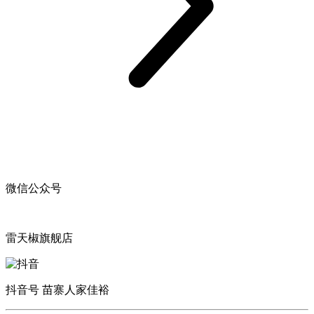
微信公众号
雷天椒旗舰店
抖音号 苗寨人家佳裕