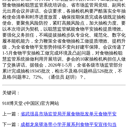
暨食物抽检聪慧监管系统培训会。省市场监管局党组、副局长
元出席会议并讲话。会议要求，各抽检机构要严酷落实全年抽
检使命清单和时序进度放置，确保按期保质完成各级既定抽检
使命。要聚焦风险防控，紧盯高频风险点，加大抽检力度。要
以本次培训为契机，以聪慧监管赋能食物平安抽检提质增效。
要强化义务担任，不竭提拔抽检步队专业化、规范化、数字化
履本能机能力，全力鞭策全省食物抽检工做提质增效、提档升
级，为全省食物平安形势持续不变向好建牢保障。会议传递了
1-5月食物平安抽检工做完成环境及凸起问题，对食物抽检聪
慧监管系统操做利用开展培训。参会的10家抽检机构担任人做
了交换讲话。据领会，2026年1-5月，全省各级市场监管部分
累计完成抽检19345批次，检出不及格/问题样品526批次，不
及格/问题率2。72%。（通信员 赵玥）？。
关键词：
918博天堂·(中国区)官方网站
上一篇：
省武强县市场监管局开展食物批发单元食物平安
下一篇：
成都龙泉驿洛带小学开展系列食物平安宣传勾当