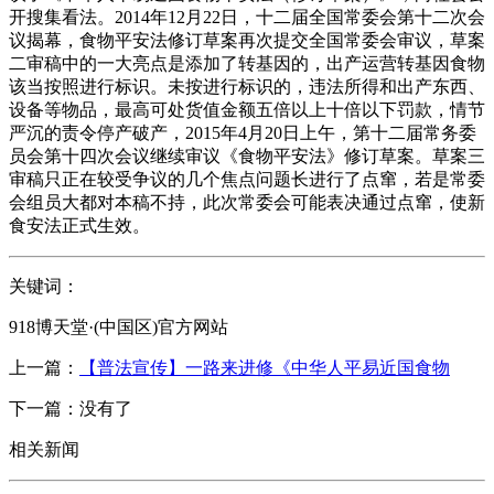
开搜集看法。2014年12月22日，十二届全国常委会第十二次会
议揭幕，食物平安法修订草案再次提交全国常委会审议，草案
二审稿中的一大亮点是添加了转基因的，出产运营转基因食物
该当按照进行标识。未按进行标识的，违法所得和出产东西、
设备等物品，最高可处货值金额五倍以上十倍以下罚款，情节
严沉的责令停产破产，2015年4月20日上午，第十二届常务委
员会第十四次会议继续审议《食物平安法》修订草案。草案三
审稿只正在较受争议的几个焦点问题长进行了点窜，若是常委
会组员大都对本稿不持，此次常委会可能表决通过点窜，使新
食安法正式生效。
关键词：
918博天堂·(中国区)官方网站
上一篇：
【普法宣传】一路来进修《中华人平易近国食物
下一篇：没有了
相关新闻