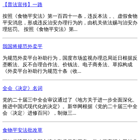
【普法宣传】一路
按照《食物平安法》第一百四十一条，违反本法，、虚假食物
平安消息，形成违反治安办理行为的，由机关依法赐与治安办
理惩罚。 按照《食物平安法》第...
我国将规范外卖平
为规范外卖平台补助行为，国度市场监视办理总局近日根据反
垄断法、反不合理合作法、价钱法、电子商务法、草拟构成
《外卖平台补助行为规范十条（收...
全会《决定》名词
党的二十届三中全会审议通过了《地方关于进一步全面深化、
推进中国式现代化的决定》。新华网根据《党的二十届三中全
会〈决定〉进修百问》，制做三...
食物平安法批改草