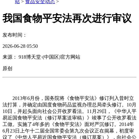
站
>
食品安全动态
>
我国食物平安法再次进行审议
发布时间：
2026-06-28 05:50
来源： 918博天堂·(中国区)官方网站
原创
2013年6月份，国务院将《食物平安法》修订列入昔时立
法打算，并确定由国度食物药品监视办理总局牵头修订。10月
10日，并起头面向社会公开收罗看法。11月29日，《中华人平
易近国食物平安法（修订草案送审稿）》竣事了公开收罗看法
工做。实施了4年多的《食物平安法》面对严沉修订。2014年
6月23日上午十二届全国常委会第九次会议正在揭幕，初度审
议了《中华人平易近国食物平安法（修订草案）》，向社会公