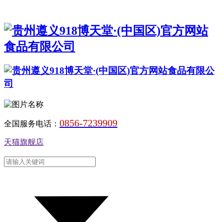
0856-7239909
全国服务电话：
天猫旗舰店