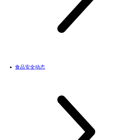
食品安全动态